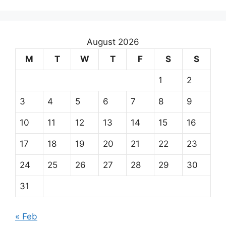
August 2026
M
T
W
T
F
S
S
1
2
3
4
5
6
7
8
9
10
11
12
13
14
15
16
17
18
19
20
21
22
23
24
25
26
27
28
29
30
31
« Feb